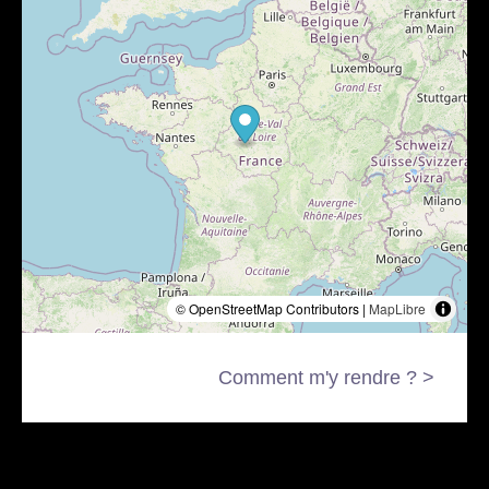
© OpenStreetMap Contributors |
MapLibre
Comment m'y rendre ? >