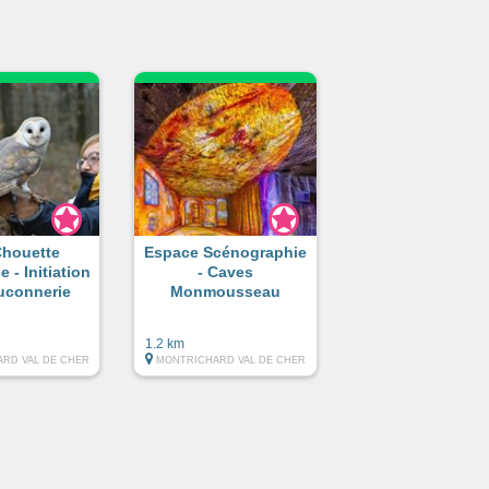
Chouette
Espace Scénographie
 - Initiation
- Caves
auconnerie
Monmousseau
1.2 km
RD VAL DE CHER
MONTRICHARD VAL DE CHER